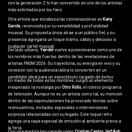
con la generación Z lo han convertido en uno de los artistas
más solicitados por los fans.
Otra artista que encabeza las conversaciones es
Kany
García
, reconocida por su sensibilidad y profundidad
musical. Su propuesta única atrae a un público fiel, y su
presencia agregaría un toque íntimo, cálido y delicioso a
cualquier cartel musical.
Del lado urbano,
Yandel
vuelve a posicionarse como uno de
los nombres más fuertes dentro de las revelaciones de
artistas FNSM 2026. Su trayectoria, su energía en vivo y su
conexión con la audiencia latina lo convierten en un
candidato ideal para un espectáculo cargado de éxitos.
En medio de todos estos nombres, surgió un elemento
inesperado: la nostalgia por
Otro Rollo
, el icónico programa
de televisión. Aunque no es un artista como tal, su mención
dentro de las especulaciones ha provocado teorías sobre
reencuentros, invitados especiales o intervenciones
sorpresa relacionadas con su legado. Este toque retro
agrega una capa especial de emoción al ambiente previo a
la feria.
Con una mezcla tan variada como
Cristian Castro, Ha*Ash,