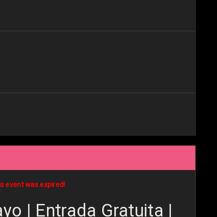
is event was expired!
o | Entrada Gratuita |