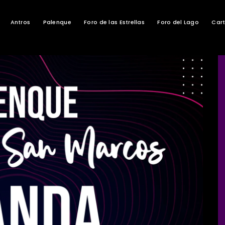
Antros
Palenque
Foro de las Estrellas
Foro del Lago
Cart