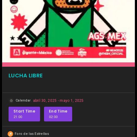
LUCHA LIBRE
Calendar
abril 30, 2025 - mayo 1, 2025
Start Time
End Time
21:00
02:00
Foro de las Estrellas