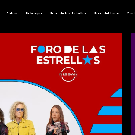
Antros
Palenque
Foro de las Estrellas
Foro del Lago
Cart