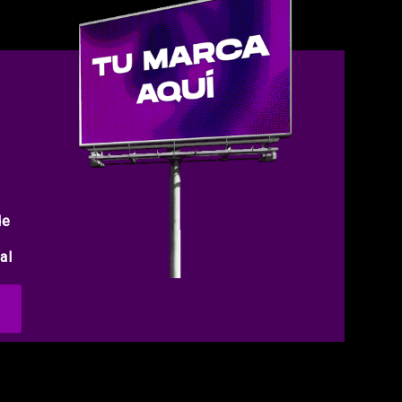
de
al