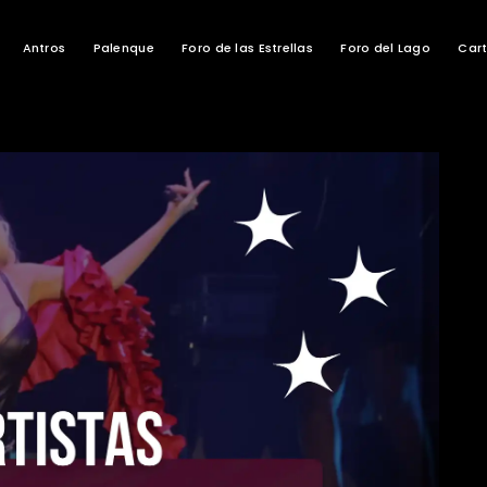
Antros
Palenque
Foro de las Estrellas
Foro del Lago
Cart